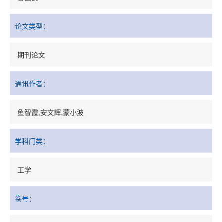
论文类型：
期刊论文
通讯作者：
鱼智霞,安文辉,蒙小波
学科门类：
工学
卷号：