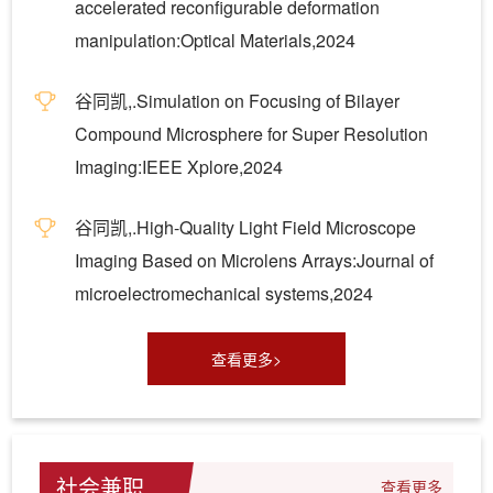
accelerated reconfigurable deformation
manipulation:Optical Materials,2024
谷同凯,.Simulation on Focusing of Bilayer
Compound Microsphere for Super Resolution
Imaging:IEEE Xplore,2024
谷同凯,.High-Quality Light Field Microscope
Imaging Based on Microlens Arrays:Journal of
microelectromechanical systems,2024
查看更多>
社会兼职
查看更多