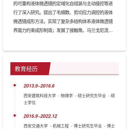
Journal of Microelectromechanical Systems
等期刊发
的可重构液体微透镜的定域化自组装与主动操控等进
16
SCI
9
表
篇论文，其中以第一作者发表
论文
篇。
行了深入研究。提出了毛细数、剪切应力调控的液体
微透镜成形方法，实现了复杂多结构体系液体微透镜
界面力约束成形制造；发展了接触角、马兰戈尼流随
温度调谐的液体流动变形方法，实现了液体微透镜远
场快响应的智能成像与信息传输；建立了液体微透镜
倏逝波耦合、光子纳米射流随微透镜形貌调谐的成像
模型，实现了实时、定域可重构的超分辨检测；发展
教育经历
了微透镜阵列光场成像方法，实现了超分辨率的光场
图像和边缘轮廓的清晰重构。
2013.9~2016.6
西安建筑科技大学 - 物理学 - 硕士研究生毕业 - 硕
士学位
2016.9~2022.12
西安交通大学 - 机械工程 - 博士研究生毕业 - 博士