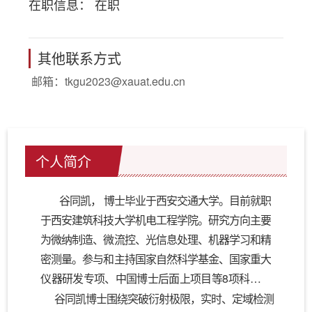
在职信息： 在职
其他联系方式
邮箱：
tkgu2023@xauat.edu.cn
个人简介
谷同凯，
博士毕业于西安交通大学。目前就职
于西安建筑科技大学机电工程学院。研究方向主要
为微纳制造、微流控、光信息处理、机器学习和精
密测量。参与和主持国家自然科学基金、国家重大
8
仪器研发专项、中国博士后面上项目等
项科研项
Physics of Fluids, Optical Materials,
目。迄今在
谷同凯博士围绕突破衍射极限，实时、定域检测