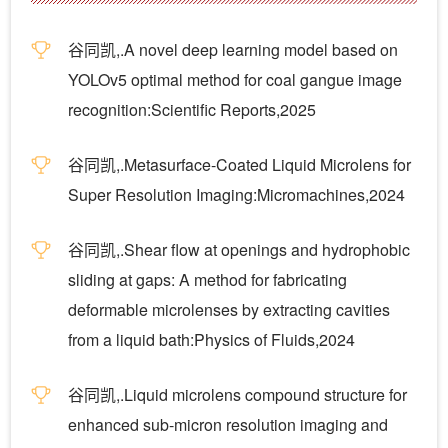
谷同凯,.A novel deep learning model based on
YOLOv5 optimal method for coal gangue image
recognition:Scientific Reports,2025
谷同凯,.Metasurface-Coated Liquid Microlens for
Super Resolution Imaging:Micromachines,2024
谷同凯,.Shear flow at openings and hydrophobic
sliding at gaps: A method for fabricating
deformable microlenses by extracting cavities
from a liquid bath:Physics of Fluids,2024
谷同凯,.Liquid microlens compound structure for
enhanced sub-micron resolution imaging and