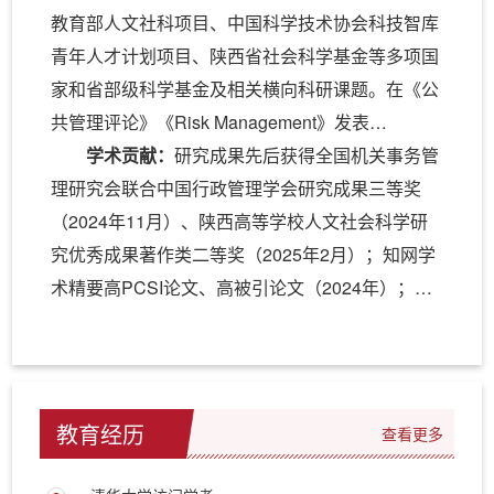
学人文学院访问学者，具有交叉学科科研及工作背
教育部人文社科项目、中国科学技术协会科技智库
景。
青年人才计划项目、陕西省社会科学基金等多项国
家和省部级科学基金及相关横向科研课题。在《公
共管理评论》《Risk Management》发表
CSSCI/SSCI/SCI论文20余篇，出版学术独著1
学术贡献：
研究成果先后获得全国机关事务管
部，教材2部。中文信息学会情感计算专委会委
理研究会联合中国行政管理学会研究成果三等奖
员。
（2024年11月）、陕西高等学校人文社会科学研
究优秀成果著作类二等奖（2025年2月）；知网学
术精要高PCSI论文、高被引论文（2024年）；中
国第十届金融图书“金羊奖”50种候选图书（2022
年）；第九届中国研究生公共管理案例大赛三等奖
（2025年4月）；撰写的“香樟经济学”系列学术推
文，累计阅读18,925人次，被财新网、金融读书会
教育经历
查看更多
等众多媒体公众号转载推介（2021年）。