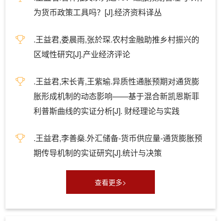
为货币政策工具吗？[J].经济资料译丛
.王益君,娄晨雨,张於琛.农村金融助推乡村振兴的
区域性研究[J].产业经济评论
.王益君,宋长青,王紫瑜.异质性通胀预期对通货膨
胀形成机制的动态影响——基于混合新凯恩斯菲
利普斯曲线的实证分析[J]. 财经理论与实践
.王益君,李善燊.外汇储备-货币供应量-通货膨胀预
期传导机制的实证研究[J].统计与决策
查看更多>