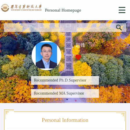
Personal Homepage
赵锋
0
Recommended Ph.D.Supervisor
Recommended MA Supervisor
Personal Information