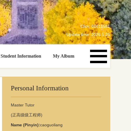
Click:
00011581
Updata time:
2026
.
5
.
26
Student Information
My Album
Personal Information
Master Tutor
(正高级级工程师)
Name (Pinyin):
caoguoliang