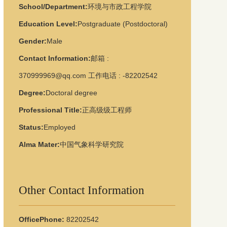
School/Department:
环境与市政工程学院
Education Level:
Postgraduate (Postdoctoral)
Gender:
Male
Contact Information:
邮箱 :
370999969@qq.com 工作电话 : -82202542
Degree:
Doctoral degree
Professional Title:
正高级级工程师
Status:
Employed
Alma Mater:
中国气象科学研究院
Other Contact Information
OfficePhone:
82202542