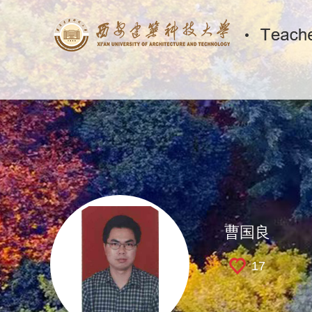
曹国良
17