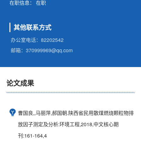
在职信息： 在职
其他联系方式
办公室电话：
82202542
邮箱：
370999969@qq.com
论文成果
曹国良,,马丽萍,郝国朝.陕西省民用散煤燃烧颗粒物排
放因子测定及分析:环境工程,2018,中文核心期
刊:161-164,4