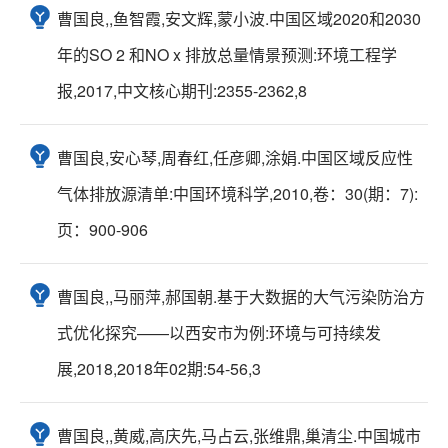
曹国良,,鱼智霞,安文辉,蒙小波.中国区域2020和2030
年的SO 2 和NO x 排放总量情景预测:环境工程学
报,2017,中文核心期刊:2355-2362,8
曹国良,安心琴,周春红,任彦卿,涂娟.中国区域反应性
气体排放源清单:中国环境科学,2010,卷：30(期：7):
页：900-906
曹国良,,马丽萍,郝国朝.基于大数据的大气污染防治方
式优化探究——以西安市为例:环境与可持续发
展,2018,2018年02期:54-56,3
曹国良,,黄威,高庆先,马占云,张维鼎,巢清尘.中国城市